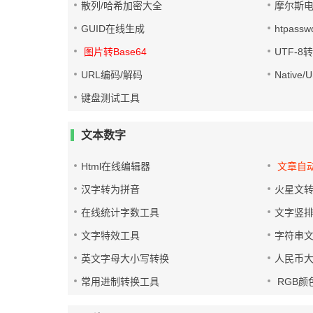
散列/哈希加密大全
摩尔斯
GUID在线生成
htpass
图片转Base64
UTF-8
URL编码/解码
Native
键盘测试工具
文本数字
Html在线编辑器
文章自
汉字转为拼音
火星文
在线统计字数工具
文字竖
文字特效工具
字符串
英文字母大小写转换
人民币
常用进制转换工具
RGB颜