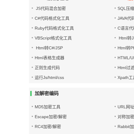
JS代码混合加密
SQL压
C#代码格式化工具
JAVA
Ruby代码格式化工具
C语言代
VBScript格式化工具
Html转J
Html转C#/JSP
Html转
Html表格生成器
HTML/
正则生成代码
Html过
运行Js/html/css
Xpath
加解密编码
MD5加密工具
URL网
Escape加密/解密
对称加密
RC4加密/解密
Rabbit