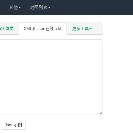
其他
对照列表
va实体类
XML和Json在线互转
更多工具