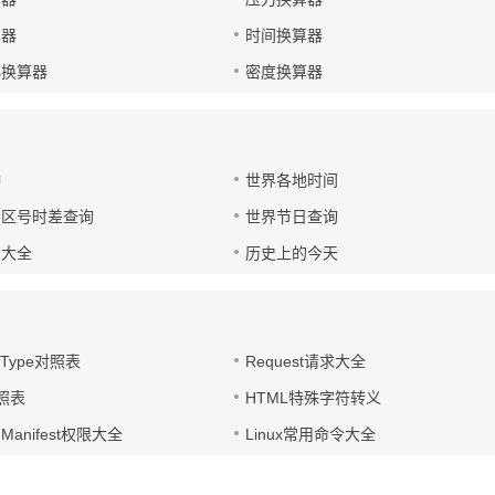
算器
时间换算器
小换算器
密度换算器
钟
世界各地时间
国区号时差查询
世界节日查询
号大全
历史上的今天
t-Type对照表
Request请求大全
对照表
HTML特殊字符转义
d Manifest权限大全
Linux常用命令大全