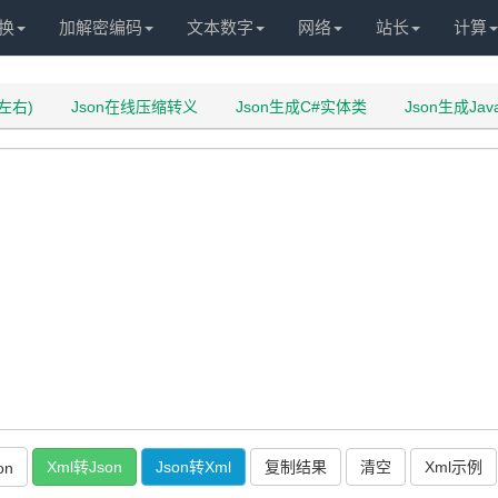
换
加解密编码
文本数字
网络
站长
计算
左右)
Json在线压缩转义
Json生成C#实体类
Json生成Ja
复制结果
on