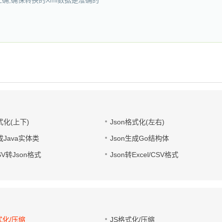
否正确,确保转换的Xml数据是准确的
式化(上下)
Json格式化(左右)
成Java实体类
Json生成Go结构体
CSV转Json格式
Json转Excel/CSV格式
式化/压缩
JS格式化/压缩