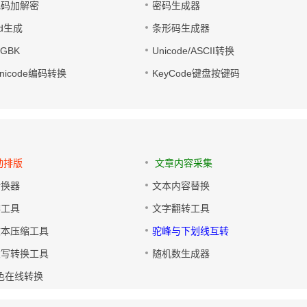
电码加解密
密码生成器
wd生成
条形码生成器
转GBK
Unicode/ASCII转换
/Unicode编码转换
KeyCode键盘按键码
动排版
文章内容采集
转换器
文本内容替换
排工具
文字翻转工具
文本压缩工具
驼峰与下划线互转
大写转换工具
随机数生成器
色在线转换