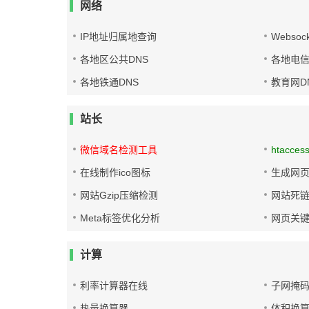
网络
IP地址归属地查询
Websoc
各地区公共DNS
各地电信
各地铁通DNS
教育网D
站长
微信域名检测工具
htacces
在线制作ico图标
生成网页
网站Gzip压缩检测
网站死
Meta标签优化分析
网页关
计算
利率计算器在线
子网掩
热量换算器
体积换