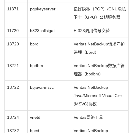
11371
pgpkeyserver
良好隐私（PGP）/GNU隐私
卫士（GPG）公钥服务器
11720
h323callsigalt
H.323调用信号交替
13720
bprd
Veritas NetBackup请求守护
进程（bprd）
13721
bpdbm
Veritas NetBackup数据库管
理器（bpdbm）
13722
bpjava-msvc
Veritas NetBackup
Java/Microsoft Visual C++
(MSVC)协议
13724
vnetd
Veritas网络工具
13782
bpcd
Vertias NetBackup