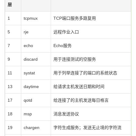
层
1
tcpmux
TCP端口服务多路复用
5
rje
远程作业入口
7
echo
Echo服务
9
discard
用于连接测试的空服务
11
systat
用于列举连接了的端口的系统状态
13
daytime
给请求主机发送日期和时间
17
qotd
给连接了的主机发送每日格言
18
msp
消息发送协议
19
chargen
字符生成服务；发送无止境的字符流